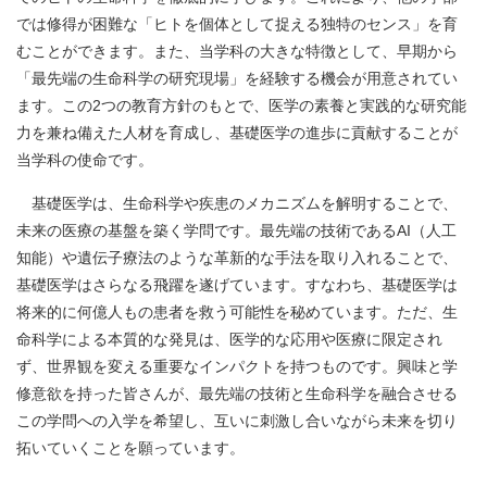
では修得が困難な「ヒトを個体として捉える独特のセンス」を育
むことができます。また、当学科の大きな特徴として、早期から
「最先端の生命科学の研究現場」を経験する機会が用意されてい
ます。この2つの教育方針のもとで、医学の素養と実践的な研究能
力を兼ね備えた人材を育成し、基礎医学の進歩に貢献することが
当学科の使命です。
基礎医学は、生命科学や疾患のメカニズムを解明することで、
未来の医療の基盤を築く学問です。最先端の技術であるAI（人工
知能）や遺伝子療法のような革新的な手法を取り入れることで、
基礎医学はさらなる飛躍を遂げています。すなわち、基礎医学は
将来的に何億人もの患者を救う可能性を秘めています。ただ、生
命科学による本質的な発見は、医学的な応用や医療に限定され
ず、世界観を変える重要なインパクトを持つものです。興味と学
修意欲を持った皆さんが、最先端の技術と生命科学を融合させる
この学問への入学を希望し、互いに刺激し合いながら未来を切り
拓いていくことを願っています。